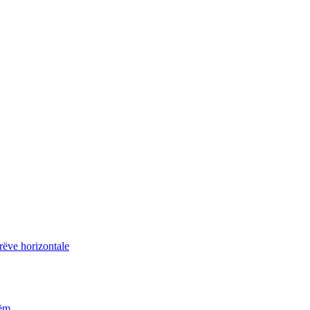
yrëve horizontale
hëm