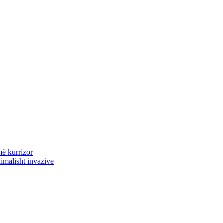
më kurrizor
nimalisht invazive