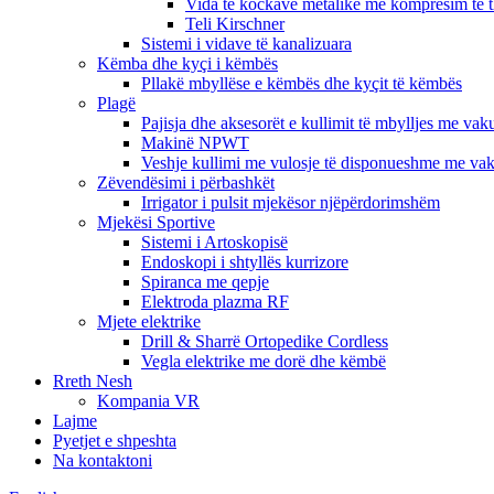
Vida të kockave metalike me kompresim të
Teli Kirschner
Sistemi i vidave të kanalizuara
Këmba dhe kyçi i këmbës
Pllakë mbyllëse e këmbës dhe kyçit të këmbës
Plagë
Pajisja dhe aksesorët e kullimit të mbylljes me va
Makinë NPWT
Veshje kullimi me vulosje të disponueshme me v
Zëvendësimi i përbashkët
Irrigator i pulsit mjekësor njëpërdorimshëm
Mjekësi Sportive
Sistemi i Artoskopisë
Endoskopi i shtyllës kurrizore
Spiranca me qepje
Elektroda plazma RF
Mjete elektrike
Drill & Sharrë Ortopedike Cordless
Vegla elektrike me dorë dhe këmbë
Rreth Nesh
Kompania VR
Lajme
Pyetjet e shpeshta
Na kontaktoni