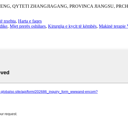
NFENG, QYTETI ZHANGJIAGANG, PROVINCA JIANGSU, PRC
të nxehta
,
Harta e faqes
dike
,
Mjet prerës oshilues
,
Kirurgjia e kyçit të këmbës
,
Makinë terapie 