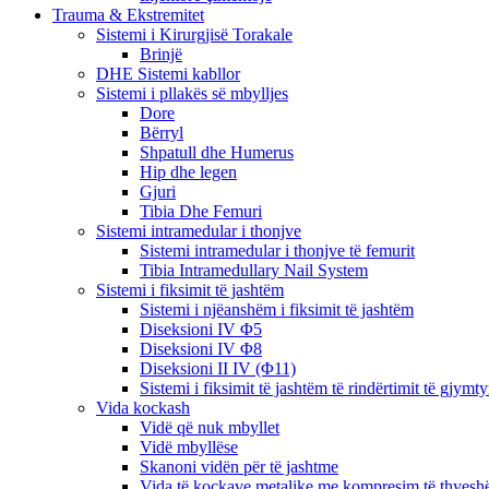
Trauma & Ekstremitet
Sistemi i Kirurgjisë Torakale
Brinjë
DHE Sistemi kabllor
Sistemi i pllakës së mbylljes
Dore
Bërryl
Shpatull dhe Humerus
Hip dhe legen
Gjuri
Tibia Dhe Femuri
Sistemi intramedular i thonjve
Sistemi intramedular i thonjve të femurit
Tibia Intramedullary Nail System
Sistemi i fiksimit të jashtëm
Sistemi i njëanshëm i fiksimit të jashtëm
Diseksioni IV Φ5
Diseksioni IV Φ8
Diseksioni II IV (Φ11)
Sistemi i fiksimit të jashtëm të rindërtimit të gjymt
Vida kockash
Vidë që nuk mbyllet
Vidë mbyllëse
Skanoni vidën për të jashtme
Vida të kockave metalike me kompresim të thyes