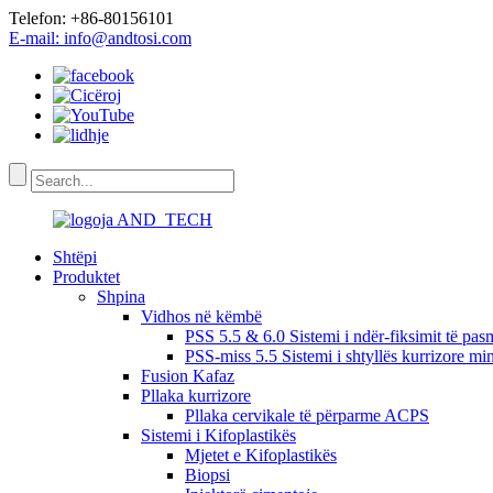
Telefon: +86-80156101
E-mail: info@andtosi.com
Shtëpi
Produktet
Shpina
Vidhos në këmbë
PSS 5.5 & 6.0 Sistemi i ndër-fiksimit të pas
PSS-miss 5.5 Sistemi i shtyllës kurrizore mi
Fusion Kafaz
Pllaka kurrizore
Pllaka cervikale të përparme ACPS
Sistemi i Kifoplastikës
Mjetet e Kifoplastikës
Biopsi