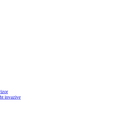
rizor
ht invazive