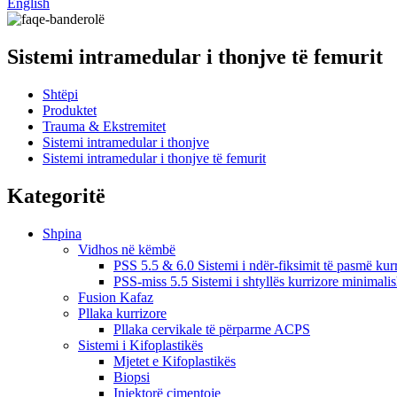
English
Sistemi intramedular i thonjve të femurit
Shtëpi
Produktet
Trauma & Ekstremitet
Sistemi intramedular i thonjve
Sistemi intramedular i thonjve të femurit
Kategoritë
Shpina
Vidhos në këmbë
PSS 5.5 & 6.0 Sistemi i ndër-fiksimit të pasmë kur
PSS-miss 5.5 Sistemi i shtyllës kurrizore minimalis
Fusion Kafaz
Pllaka kurrizore
Pllaka cervikale të përparme ACPS
Sistemi i Kifoplastikës
Mjetet e Kifoplastikës
Biopsi
Injektorë çimentoje