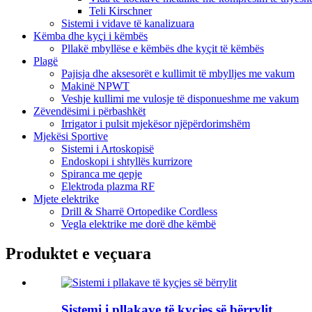
Teli Kirschner
Sistemi i vidave të kanalizuara
Këmba dhe kyçi i këmbës
Pllakë mbyllëse e këmbës dhe kyçit të këmbës
Plagë
Pajisja dhe aksesorët e kullimit të mbylljes me vakum
Makinë NPWT
Veshje kullimi me vulosje të disponueshme me vakum
Zëvendësimi i përbashkët
Irrigator i pulsit mjekësor njëpërdorimshëm
Mjekësi Sportive
Sistemi i Artoskopisë
Endoskopi i shtyllës kurrizore
Spiranca me qepje
Elektroda plazma RF
Mjete elektrike
Drill & Sharrë Ortopedike Cordless
Vegla elektrike me dorë dhe këmbë
Produktet e veçuara
Sistemi i pllakave të kyçjes së bërrylit