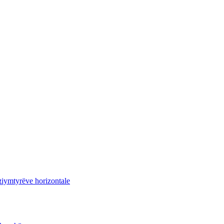
ë gjymtyrëve horizontale