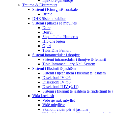
Injektorë çimentoje
Trauma & Ekstremitet
Sistemi i Kirurgjisë Torakale
Brinjë
DHE Sistemi kabllor
Sistemi i pllakës së mbylljes
Dore
Bërryl
Shpatull dhe Humerus
Hip dhe legen
Gjuri
Tibia Dhe Femuri
Sistemi intramedular i thonjve
Sistemi intramedular i thonjve të femurit
Tibia Intramedullary Nail System
Sistemi i fiksimit të jashtëm
Sistemi i njëanshëm i fiksimit të jashtëm
Diseksioni IV Φ5
Diseksioni IV Φ8
Diseksioni II IV (Φ11)
Sistemi i fiksimit të jashtëm të rindërtimit t
Vida kockash
Vidë që nuk mbyllet
Vidë mbyllëse
Skanoni vidën për të jashtme