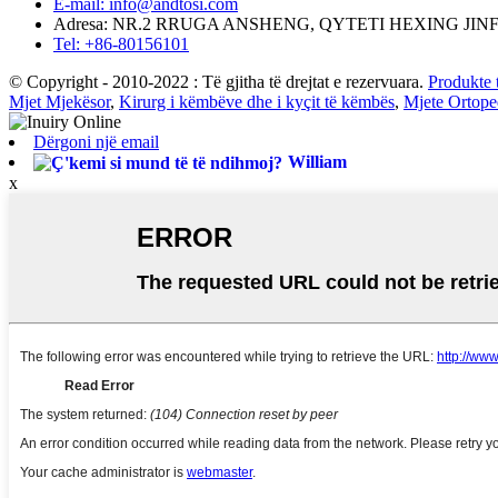
E-mail: info@andtosi.com
Adresa: NR.2 RRUGA ANSHENG, QYTETI HEXING JI
Tel: +86-80156101
© Copyright - 2010-2022 : Të gjitha të drejtat e rezervuara.
Produkte 
Mjet Mjekësor
,
Kirurg i këmbëve dhe i kyçit të këmbës
,
Mjete Ortope
Dërgoni një email
William
x