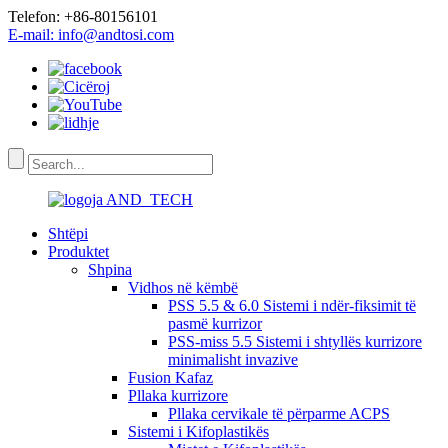
Telefon: +86-80156101
E-mail: info@andtosi.com
Shtëpi
Produktet
Shpina
Vidhos në këmbë
PSS 5.5 & 6.0 Sistemi i ndër-fiksimit të
pasmë kurrizor
PSS-miss 5.5 Sistemi i shtyllës kurrizore
minimalisht invazive
Fusion Kafaz
Pllaka kurrizore
Pllaka cervikale të përparme ACPS
Sistemi i Kifoplastikës