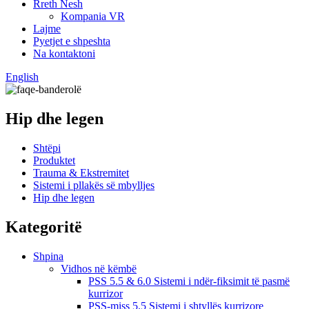
Rreth Nesh
Kompania VR
Lajme
Pyetjet e shpeshta
Na kontaktoni
English
Hip dhe legen
Shtëpi
Produktet
Trauma & Ekstremitet
Sistemi i pllakës së mbylljes
Hip dhe legen
Kategoritë
Shpina
Vidhos në këmbë
PSS 5.5 & 6.0 Sistemi i ndër-fiksimit të pasmë
kurrizor
PSS-miss 5.5 Sistemi i shtyllës kurrizore