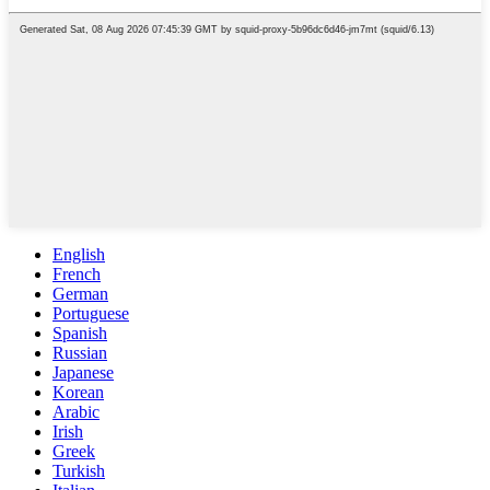
English
French
German
Portuguese
Spanish
Russian
Japanese
Korean
Arabic
Irish
Greek
Turkish