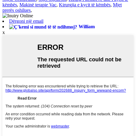
këmbës
,
Makinë terapie Vac
,
Kirurgjia e kyçit të këmbës
,
Mjet
prerës oshilues
,
Dërgoni një email
William
x