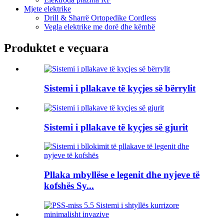
Mjete elektrike
Drill & Sharrë Ortopedike Cordless
Vegla elektrike me dorë dhe këmbë
Produktet e veçuara
Sistemi i pllakave të kyçjes së bërrylit
Sistemi i pllakave të kyçjes së gjurit
Pllaka mbyllëse e legenit dhe nyjeve të
kofshës Sy...