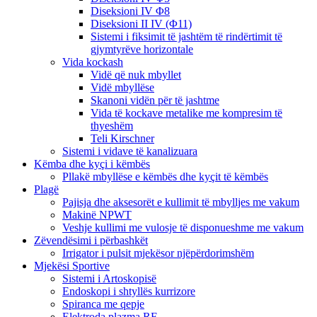
Diseksioni IV Φ8
Diseksioni II IV (Φ11)
Sistemi i fiksimit të jashtëm të rindërtimit të
gjymtyrëve horizontale
Vida kockash
Vidë që nuk mbyllet
Vidë mbyllëse
Skanoni vidën për të jashtme
Vida të kockave metalike me kompresim të
thyeshëm
Teli Kirschner
Sistemi i vidave të kanalizuara
Këmba dhe kyçi i këmbës
Pllakë mbyllëse e këmbës dhe kyçit të këmbës
Plagë
Pajisja dhe aksesorët e kullimit të mbylljes me vakum
Makinë NPWT
Veshje kullimi me vulosje të disponueshme me vakum
Zëvendësimi i përbashkët
Irrigator i pulsit mjekësor njëpërdorimshëm
Mjekësi Sportive
Sistemi i Artoskopisë
Endoskopi i shtyllës kurrizore
Spiranca me qepje
Elektroda plazma RF