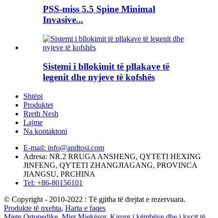
PSS-miss 5.5 Spine Minimal
Invasive...
Sistemi i bllokimit të pllakave të
legenit dhe nyjeve të kofshës
Shtëpi
Produktet
Rreth Nesh
Lajme
Na kontaktoni
E-mail: info@andtosi.com
Adresa: NR.2 RRUGA ANSHENG, QYTETI HEXING
JINFENG, QYTETI ZHANGJIAGANG, PROVINCA
JIANGSU, PRCHINA
Tel: +86-80156101
© Copyright - 2010-2022 : Të gjitha të drejtat e rezervuara.
Produkte të nxehta
,
Harta e faqes
Mjete Ortopedike
,
Mjet Mjekësor
,
Kirurg i këmbëve dhe i kyçit të