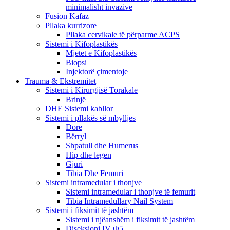
minimalisht invazive
Fusion Kafaz
Pllaka kurrizore
Pllaka cervikale të përparme ACPS
Sistemi i Kifoplastikës
Mjetet e Kifoplastikës
Biopsi
Injektorë çimentoje
Trauma & Ekstremitet
Sistemi i Kirurgjisë Torakale
Brinjë
DHE Sistemi kabllor
Sistemi i pllakës së mbylljes
Dore
Bërryl
Shpatull dhe Humerus
Hip dhe legen
Gjuri
Tibia Dhe Femuri
Sistemi intramedular i thonjve
Sistemi intramedular i thonjve të femurit
Tibia Intramedullary Nail System
Sistemi i fiksimit të jashtëm
Sistemi i njëanshëm i fiksimit të jashtëm
Diseksioni IV Φ5