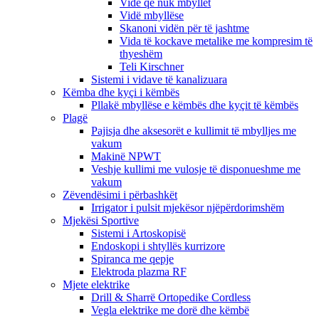
Vidë që nuk mbyllet
Vidë mbyllëse
Skanoni vidën për të jashtme
Vida të kockave metalike me kompresim të
thyeshëm
Teli Kirschner
Sistemi i vidave të kanalizuara
Këmba dhe kyçi i këmbës
Pllakë mbyllëse e këmbës dhe kyçit të këmbës
Plagë
Pajisja dhe aksesorët e kullimit të mbylljes me
vakum
Makinë NPWT
Veshje kullimi me vulosje të disponueshme me
vakum
Zëvendësimi i përbashkët
Irrigator i pulsit mjekësor njëpërdorimshëm
Mjekësi Sportive
Sistemi i Artoskopisë
Endoskopi i shtyllës kurrizore
Spiranca me qepje
Elektroda plazma RF
Mjete elektrike
Drill & Sharrë Ortopedike Cordless
Vegla elektrike me dorë dhe këmbë