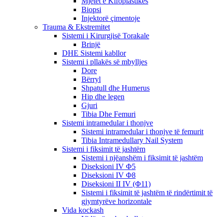
Mjetet e Kifoplastikës
Biopsi
Injektorë çimentoje
Trauma & Ekstremitet
Sistemi i Kirurgjisë Torakale
Brinjë
DHE Sistemi kabllor
Sistemi i pllakës së mbylljes
Dore
Bërryl
Shpatull dhe Humerus
Hip dhe legen
Gjuri
Tibia Dhe Femuri
Sistemi intramedular i thonjve
Sistemi intramedular i thonjve të femurit
Tibia Intramedullary Nail System
Sistemi i fiksimit të jashtëm
Sistemi i njëanshëm i fiksimit të jashtëm
Diseksioni IV Φ5
Diseksioni IV Φ8
Diseksioni II IV (Φ11)
Sistemi i fiksimit të jashtëm të rindërtimit të
gjymtyrëve horizontale
Vida kockash