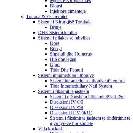
Mjetet e Kifoplastikës
Biopsi
Injektorë çimentoje
Trauma & Ekstremitet
Sistemi i Kirurgjisë Torakale
Brinjë
DHE Sistemi kabllor
Sistemi i pllakës së mbylljes
Dore
Bërryl
Shpatull dhe Humerus
Hip dhe legen
Gjuri
Tibia Dhe Femuri
Sistemi intramedular i thonjve
Sistemi intramedular i thonjve të femurit
Tibia Intramedullary Nail System
Sistemi i fiksimit të jashtëm
Sistemi i njëanshëm i fiksimit të jashtëm
Diseksioni IV Φ5
Diseksioni IV Φ8
Diseksioni II IV (Φ11)
Sistemi i fiksimit të jashtëm të rindërtimit të
gjymtyrëve horizontale
Vida kockash