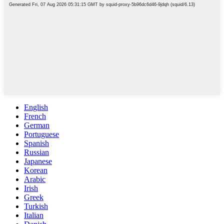
English
French
German
Portuguese
Spanish
Russian
Japanese
Korean
Arabic
Irish
Greek
Turkish
Italian