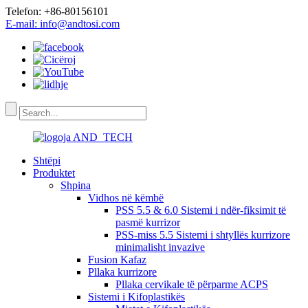
Telefon: +86-80156101
E-mail: info@andtosi.com
Shtëpi
Produktet
Shpina
Vidhos në këmbë
PSS 5.5 & 6.0 Sistemi i ndër-fiksimit të
pasmë kurrizor
PSS-miss 5.5 Sistemi i shtyllës kurrizore
minimalisht invazive
Fusion Kafaz
Pllaka kurrizore
Pllaka cervikale të përparme ACPS
Sistemi i Kifoplastikës