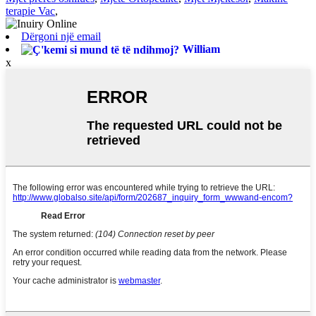
terapie Vac
,
Dërgoni një email
William
x