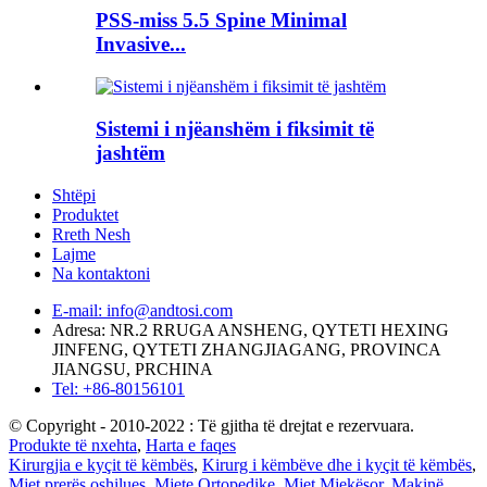
PSS-miss 5.5 Spine Minimal
Invasive...
Sistemi i njëanshëm i fiksimit të
jashtëm
Shtëpi
Produktet
Rreth Nesh
Lajme
Na kontaktoni
E-mail: info@andtosi.com
Adresa: NR.2 RRUGA ANSHENG, QYTETI HEXING
JINFENG, QYTETI ZHANGJIAGANG, PROVINCA
JIANGSU, PRCHINA
Tel: +86-80156101
© Copyright - 2010-2022 : Të gjitha të drejtat e rezervuara.
Produkte të nxehta
,
Harta e faqes
Kirurgjia e kyçit të këmbës
,
Kirurg i këmbëve dhe i kyçit të këmbës
,
Mjet prerës oshilues
,
Mjete Ortopedike
,
Mjet Mjekësor
,
Makinë