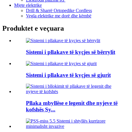
Mjete elektrike
Drill & Sharrë Ortopedike Cordless
Vegla elektrike me dorë dhe këmbë
Produktet e veçuara
Sistemi i pllakave të kyçjes së bërrylit
Sistemi i pllakave të kyçjes së gjurit
Pllaka mbyllëse e legenit dhe nyjeve të
kofshës Sy...