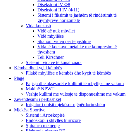
Diseksioni IV Φ8
Diseksioni II IV (Φ11)
Sistemi i fiksimit të jashtëm të rindërtimit të
gjymtyrëve horizontale
Vida kockash
Vidë që nuk mbyllet
Vidë mbyllëse
Skanoni vidën për të jashtme
Vida të kockave metalike me kompresim të
thyeshëm
Teli Kirschner
Sistemi i vidave të kanalizuara
Këmba dhe kyçi i këmbës
Pllakë mbyllëse e këmbës dhe kyçit të këmbës
Plagë
Pajisja dhe aksesorët e kullimit të mbylljes me vakum
Makinë NPWT
Veshje kullimi me vulosje të disponueshme me vakum
Zëvendësimi i përbashkët
Irrigator i pulsit mjekësor njëpërdorimshëm
Mjekësi Sportive
Sistemi i Artoskopisë
Endoskopi i shtyllës kurrizore
Spiranca me qepje
Elektroda plazma RF