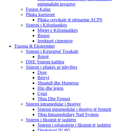
minimalisht invazive
Fusion Kafaz
Pllaka kurrizore
Pllaka cervikale të përparme ACPS
Sistemi i Kifoplastikës
Mjetet e Kifoplastikës
Biopsi
Injektorë çimentoje
Trauma & Ekstremitet
Sistemi i Kirurgjisë Torakale
Brinjë
DHE Sistemi kabllor
Sistemi i pllakës së mbylljes
Dore
Bërryl
Shpatull dhe Humerus
Hip dhe legen
Gjuri
Tibia Dhe Femuri
Sistemi intramedular i thonjve
Sistemi intramedular i thonjve të femurit
Tibia Intramedullary Nail System
Sistemi i fiksimit të jashtëm
Sistemi i njëanshëm i fiksimit të jashtëm
Diseksioni IV Φ5