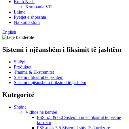
Rreth Nesh
Kompania VR
Lajme
Pyetjet e shpeshta
Na kontaktoni
English
Sistemi i njëanshëm i fiksimit të jashtëm
Shtëpi
Produktet
Trauma & Ekstremitet
Sistemi i fiksimit të jashtëm
Sistemi i njëanshëm i fiksimit të jashtëm
Kategoritë
Shpina
Vidhos në këmbë
PSS 5.5 & 6.0 Sistemi i ndër-fiksimit të pasmë
kurrizor
PSS-miss 5.5 Sistemi i shtyllës kurrizore