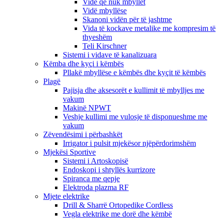
Vidë që nuk mbyllet
Vidë mbyllëse
Skanoni vidën për të jashtme
Vida të kockave metalike me kompresim të
thyeshëm
Teli Kirschner
Sistemi i vidave të kanalizuara
Këmba dhe kyçi i këmbës
Pllakë mbyllëse e këmbës dhe kyçit të këmbës
Plagë
Pajisja dhe aksesorët e kullimit të mbylljes me
vakum
Makinë NPWT
Veshje kullimi me vulosje të disponueshme me
vakum
Zëvendësimi i përbashkët
Irrigator i pulsit mjekësor njëpërdorimshëm
Mjekësi Sportive
Sistemi i Artoskopisë
Endoskopi i shtyllës kurrizore
Spiranca me qepje
Elektroda plazma RF
Mjete elektrike
Drill & Sharrë Ortopedike Cordless
Vegla elektrike me dorë dhe këmbë